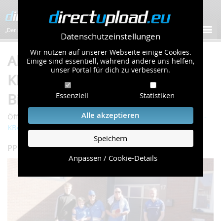
„Der schnellste Bilder-Hoster im Web!”
Datenschutzeinstellungen
Wir nutzen auf unserer Webseite einige Cookies.
Album "PPP - 01. Mai 2026 -
Einige sind essentiell, während andere uns helfen,
unser Portal für dich zu verbessern.
KBo" von MEGA DRIVE (232
Bilder)
Essenziell
Statistiken
Alle akzeptieren
/
/
Öffentliche Galerie
Sport & Freizeit
PPP - 01. Mai 2026 -
KBo
Speichern
PPP Tischtennis-Turnier am 01. Mai in Nordhorn
Anpassen / Cookie-Details