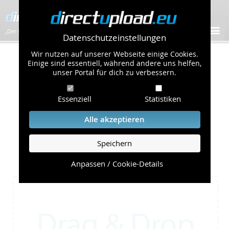
„Der schnellste Bilder-Hoster im Web!”
Datenschutzeinstellungen
Wir nutzen auf unserer Webseite einige Cookies.
Zeige deine schönsten Bilder online
Einige sind essentiell, während andere uns helfen,
...und teile sie mit der ganzen Welt!
unser Portal für dich zu verbessern.
Hier kannst du deine Bilder hochladen.
Essenziell
Statistiken
Einfach,
schnell
und
kostenlos
.
Alle akzeptieren
Wir speichern deine Bilder sicher
und mit
höchster Verfügbarkeit
.
Speichern
Bisher wurden bereits
87.184.217
Bilder
hochgeladen, davon
505
Bilder heute
.
Anpassen / Cookie-Details