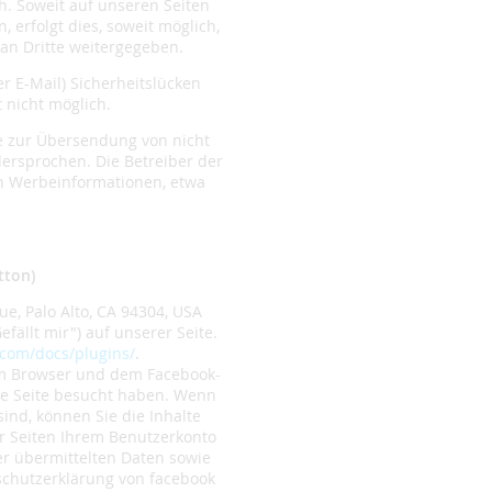
. Soweit auf unseren Seiten
erfolgt dies, soweit möglich,
 an Dritte weitergegeben.
r E-Mail) Sicherheitslücken
 nicht möglich.
e zur Übersendung von nicht
ersprochen. Die Betreiber der
on Werbeinformationen, etwa
tton)
e, Palo Alto, CA 94304, USA
fällt mir") auf unserer Seite.
.com/docs/plugins/
.
em Browser und dem Facebook-
ere Seite besucht haben. Wenn
ind, können Sie die Inhalte
r Seiten Ihrem Benutzerkonto
er übermittelten Daten sowie
schutzerklärung von facebook