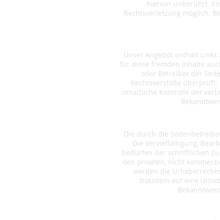
hiervon unberührt. Ei
Rechtsverletzung möglich. 
Unser Angebot enthält Links 
für diese fremden Inhalte auch
oder Betreiber der Seit
Rechtsverstöße überprüft.
inhaltliche Kontrolle der ver
Bekanntwer
Die durch die Seitenbetreibe
Die Vervielfältigung, Bea
bedürfen der schriftlichen Zu
den privaten, nicht kommerzie
werden die Urheberrechte 
trotzdem auf eine Urhe
Bekanntwerd