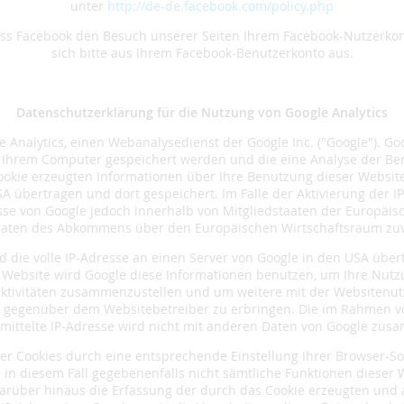
unter
http://de-de.facebook.com/policy.php
ss Facebook den Besuch unserer Seiten Ihrem Facebook-Nutzerkon
sich bitte aus Ihrem Facebook-Benutzerkonto aus.
Datenschutzerklärung für die Nutzung von Google Analytics
 Analytics, einen Webanalysedienst der Google Inc. ("Google"). Go
uf Ihrem Computer gespeichert werden und die eine Analyse der B
ookie erzeugten Informationen über Ihre Benutzung dieser Website
A übertragen und dort gespeichert. Im Falle der Aktivierung der 
sse von Google jedoch innerhalb von Mitgliedstaaten der Europäi
aaten des Abkommens über den Europäischen Wirtschaftsraum zuv
 die volle IP-Adresse an einen Server von Google in den USA über
r Website wird Google diese Informationen benutzen, um Ihre Nut
ktivitäten zusammenzustellen und um weitere mit der Websitenu
 gegenüber dem Websitebetreiber zu erbringen. Die im Rahmen vo
mittelte IP-Adresse wird nicht mit anderen Daten von Google zus
er Cookies durch eine entsprechende Einstellung Ihrer Browser-So
ie in diesem Fall gegebenenfalls nicht sämtliche Funktionen dieser
arüber hinaus die Erfassung der durch das Cookie erzeugten und 