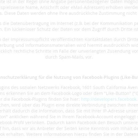
te ist in der Regel ohne Angabe personenbezogener Daten möglich
pielsweise Name, Anschrift oder eMail-Adressen) erhoben werden, 
asis. Diese Daten werden ohne Ihre ausdrückliche Zustimmung nicht
s die Datenübertragung im Internet (z.B. bei der Kommunikation pe
. Ein lückenloser Schutz der Daten vor dem Zugriff durch Dritte ist
der Impressumspflicht veröffentlichten Kontaktdaten durch Dritt
erbung und Informationsmaterialien wird hiermit ausdrücklich wid
ücklich rechtliche Schritte im Falle der unverlangten Zusendung v
durch Spam-Mails, vor.
nschutzerklärung für die Nutzung von Facebook-Plugins (Like-Bu
ugins des sozialen Netzwerks Facebook, 1601 South California Avenu
ins erkennen Sie an dem Facebook-Logo oder dem "Like-Button" ("Ge
r die Facebook-Plugins finden Sie hier:
http://developers.facebook
chen, wird über das Plugin eine direkte Verbindung zwischen Ihr
 erhält dadurch die Information, dass Sie mit Ihrer IP-Adresse uns
ton" anklicken während Sie in Ihrem Facebook-Account eingeloggt s
cebook-Profil verlinken. Dadurch kann Facebook den Besuch unsere
 hin, dass wir als Anbieter der Seiten keine Kenntnis vom Inhalt d
k erhalten. Weitere Informationen hierzu finden Sie in der Daten