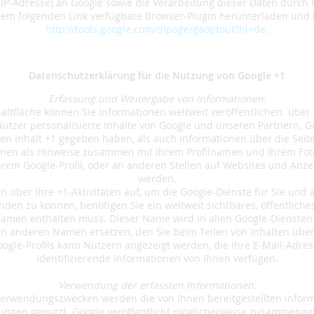
 IP-Adresse) an Google sowie die Verarbeitung dieser Daten durch
em folgenden Link verfügbare Browser-Plugin herunterladen und i
http://tools.google.com/dlpage/gaoptout?hl=de
.
Datenschutzerklärung für die Nutzung von Google +1
Erfassung und Weitergabe von Informationen:
haltfläche können Sie Informationen weltweit veröffentlichen. über 
utzer personalisierte Inhalte von Google und unseren Partnern. G
nen Inhalt +1 gegeben haben, als auch Informationen über die Seite
nen als Hinweise zusammen mit Ihrem Profilnamen und Ihrem Foto
hrem Google-Profil, oder an anderen Stellen auf Websites und Anze
werden.
n über Ihre +1-Aktivitäten auf, um die Google-Dienste für Sie und
den zu können, benötigen Sie ein weltweit sichtbares, öffentliche
 Namen enthalten muss. Dieser Name wird in allen Google-Diensten
n anderen Namen ersetzen, den Sie beim Teilen von Inhalten über
Google-Profils kann Nutzern angezeigt werden, die Ihre E-Mail-Adr
identifizierende Informationen von Ihnen verfügen.
Verwendung der erfassten Informationen:
Verwendungszwecken werden die von Ihnen bereitgestellten Infor
gen genutzt. Google veröffentlicht möglicherweise zusammengefas