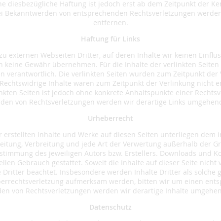
ne diesbezügliche Haftung ist jedoch erst ab dem Zeitpunkt der Ke
Bei Bekanntwerden von entsprechenden Rechtsverletzungen werden
entfernen.
Haftung für Links
zu externen Webseiten Dritter, auf deren Inhalte wir keinen Einfl
 keine Gewähr übernehmen. Für die Inhalte der verlinkten Seiten i
en verantwortlich. Die verlinkten Seiten wurden zum Zeitpunkt der
 Rechtswidrige Inhalte waren zum Zeitpunkt der Verlinkung nicht 
linkten Seiten ist jedoch ohne konkrete Anhaltspunkte einer Rechts
den von Rechtsverletzungen werden wir derartige Links umgehend
Urheberrecht
r erstellten Inhalte und Werke auf diesen Seiten unterliegen dem 
rbeitung, Verbreitung und jede Art der Verwertung außerhalb der 
stimmung des jeweiligen Autors bzw. Erstellers. Downloads und Ko
llen Gebrauch gestattet. Soweit die Inhalte auf dieser Seite nicht 
Dritter beachtet. Insbesondere werden Inhalte Dritter als solche g
berrechtsverletzung aufmerksam werden, bitten wir um einen ents
en von Rechtsverletzungen werden wir derartige Inhalte umgehen
Datenschutz