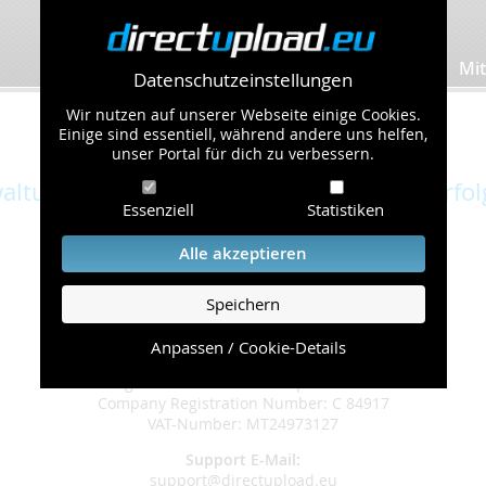
Bilder hochladen
Mit
Datenschutzeinstellungen
Wir nutzen auf unserer Webseite einige Cookies.
Betreiber-Informationen
Einige sind essentiell, während andere uns helfen,
unser Portal für dich zu verbessern.
altung des Dienstes "directupload.eu" erfol
Essenziell
Statistiken
DEVROCK Ltd.
Alle akzeptieren
Centris Business Gateway, Level 4/W
Triq Is-Salib Ta’ L-Imriehel
Central Business District, Zone 3
Speichern
CBD3020 Birkirkara
Malta
Anpassen / Cookie-Details
Registered in Malta - European Union
Company Registration Number: C 84917
VAT-Number: MT24973127
Support E-Mail:
support@directupload.eu