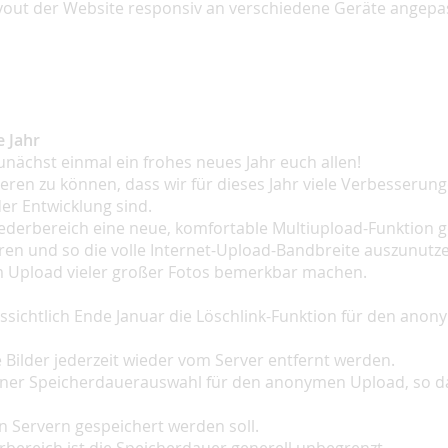
out der Website responsiv an verschiedene Geräte angepas
 Jahr
unächst einmal ein frohes neues Jahr euch allen!
eren zu können, dass wir für dieses Jahr viele Verbesserun
der Entwicklung sind.
ederbereich eine neue, komfortable Multiupload-Funktion ge
ren und so die volle Internet-Upload-Bandbreite auszunutz
im Upload vieler großer Fotos bemerkbar machen.
sichtlich Ende Januar die Löschlink-Funktion für den ano
ilder jederzeit wieder vom Server entfernt werden.
iner Speicherdauerauswahl für den anonymen Upload, so da
en Servern gespeichert werden soll.