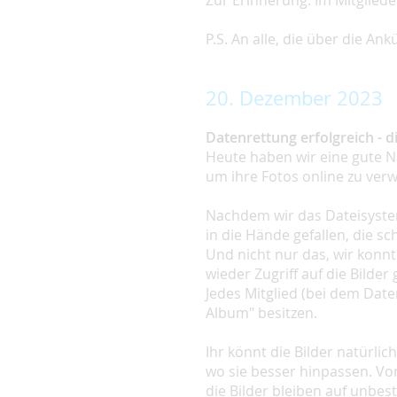
Zur Erinnerung: Im Mitgliede
P.S. An alle, die über die A
20. Dezember 2023
Datenrettung erfolgreich - 
Heute haben wir eine gute Nac
um ihre Fotos online zu verw
Nachdem wir das Dateisystem
in die Hände gefallen, die s
Und nicht nur das, wir konn
wieder Zugriff auf die Bilder
Jedes Mitglied (bei dem Dat
Album" besitzen.
Ihr könnt die Bilder natürli
wo sie besser hinpassen. Von
die Bilder bleiben auf unbes