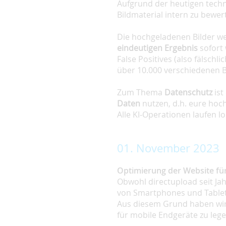
Aufgrund der heutigen techn
Bildmaterial intern zu bewer
Die hochgeladenen Bilder w
eindeutigen Ergebnis
sofort
False Positives (also fälsch
über 10.000 verschiedenen Be
Zum Thema
Datenschutz
ist
Daten
nutzen, d.h. eure hoc
Alle KI-Operationen laufen 
01. November 2023
Optimierung der Website fü
Obwohl directupload seit Jah
von Smartphones und Tablets
Aus diesem Grund haben wir
für mobile Endgeräte zu lege