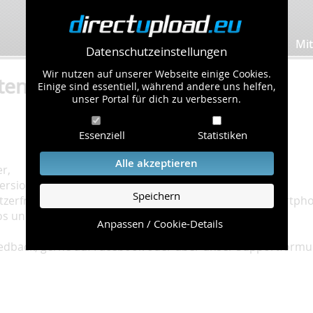
Bilder hochladen
Mit
Datenschutzeinstellungen
Wir nutzen auf unserer Webseite einige Cookies.
ten
Einige sind essentiell, während andere uns helfen,
unser Portal für dich zu verbessern.
Essenziell
Statistiken
Alle akzeptieren
r,
rsion der Bildbetrachtungsseite veröffentlicht.
Speichern
utzerfreundlicher und lässt sich besonders gut auf Smartph
tos und Alben noch mehr Spaß!
Anpassen / Cookie-Details
edback, gerne auf Facebook oder über unser Supportformul