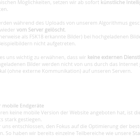
ischen Möglichkeiten, setzen wir ab sofort
künstliche Intell
ten.
erden während des Uploads von unserem Algorithmus gesc
 wieder
vom Server gelöscht
.
licherweise als FSK18 erkannte Bilder) bei hochgeladenen Bild
ispielbildern nicht aufgetreten.
 es uns wichtig zu erwähnen, dass wir
keine externen Dienst
hgeladenen Bilder werden nicht von uns durch das Internet 
lokal (ohne externe Kommunikation) auf unseren Servern.
r mobile Endgeräte
ren keine mobile Version der Website angeboten hat, ist di
 stark gestiegen.
 uns entschlossen, den Fokus auf die Optimierung der be
n. So haben wir bereits einzelne Teilbereiche wie unsere Sta