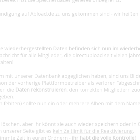
rbereich ist die Speicherdauer generell unbegrenzt.
nkündigung auf Abload.de zu uns gekommen sind - wir heißen
die wiederhergestellten Daten befinden sich nun im wieder
hricht für alle Mitglieder, die directupload seit vielen Jahr
alten!
 mit unserer Datenbank abgeglichen haben, sind uns Bilde
chon der vorherige Plattformbetreiber als verloren "abgeschr
ten die
Daten rekonstruieren
, den korrekten Mitgliedern z
 geben.
en fehlten) sollte nun ein oder mehrere Alben mit dem Nam
ch löschen, aber ihr könnt sie auch wieder speichern oder in
 unserer Seite gibt es
kein Zeitlimit für die Reaktivierung
,
timmte Zeit in euren Ordnern -
ihr habt die volle Kontrolle!