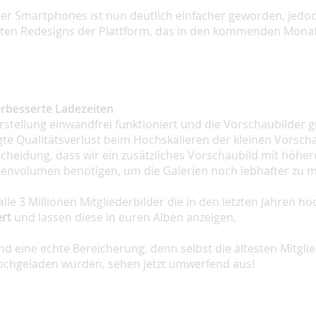
er Smartphones ist nun deutlich einfacher geworden, jedo
anten Redesigns der Plattform, das in den kommenden Mona
rbesserte Ladezeiten
tellung einwandfrei funktioniert und die Vorschaubilder 
te Qualitätsverlust beim Hochskalieren der kleinen Vorscha
scheidung, dass wir ein zusätzliches Vorschaubild mit höhe
atenvolumen benötigen, um die Galerien noch lebhafter zu 
alle 3 Millionen Mitgliederbilder die in den letzten Jahren 
rt
und lassen diese in euren Alben anzeigen.
d eine echte Bereicherung, denn selbst die ältesten Mitgli
hochgeladen wurden, sehen jetzt umwerfend aus!