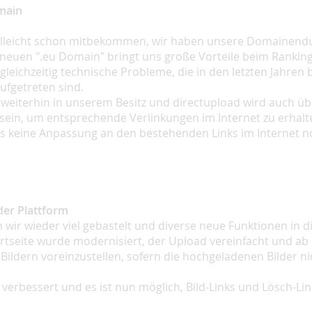
main
ielleicht schon mitbekommen, wir haben unsere Domainen
 neuen ".eu Domain" bringt uns große Vorteile beim Rankin
ichzeitig technische Probleme, die in den letzten Jahren b
ufgetreten sind.
t weiterhin in unserem Besitz und directupload wird auch üb
sein, um entsprechende Verlinkungen im Internet zu erhalt
 aus keine Anpassung an den bestehenden Links im Internet 
er Plattform
wir wieder viel gebastelt und diverse neue Funktionen in di
rtseite wurde modernisiert, der Upload vereinfacht und ab s
ldern voreinzustellen, sofern die hochgeladenen Bilder nic
erbessert und es ist nun möglich, Bild-Links und Lösch-Links