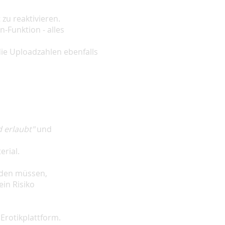
zu reaktivieren.
-Funktion - alles
die Uploadzahlen ebenfalls
d erlaubt"
und
erial.
nden müssen,
ein Risiko
 Erotikplattform.