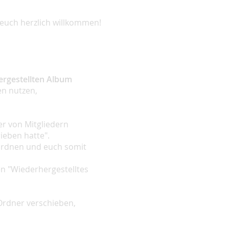
 euch herzlich willkommen!
hergestellten Album
en nutzen,
r von Mitgliedern
ieben hatte".
uordnen und euch somit
en "Wiederhergestelltes
 Ordner verschieben,