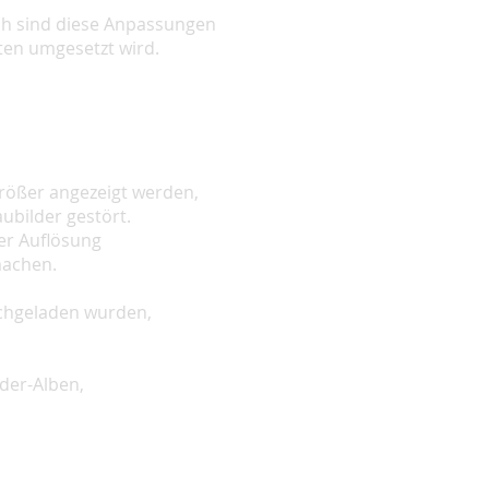
ch sind diese Anpassungen
ten umgesetzt wird.
größer angezeigt werden,
ubilder gestört.
rer Auflösung
machen.
hochgeladen wurden,
eder-Alben,