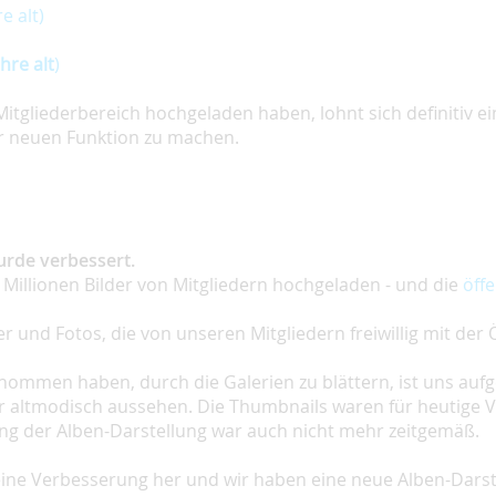
e alt)
hre alt
)
Mitgliederbereich hochgeladen haben, lohnt sich definitiv ein
er neuen Funktion zu machen.
urde verbessert.
 Millionen Bilder von Mitgliedern hochgeladen - und die
öffe
er und Fotos, die von unseren Mitgliedern freiwillig mit der Ö
ommen haben, durch die Galerien zu blättern, ist uns aufge
r altmodisch aussehen. Die Thumbnails waren für heutige Ve
ng der Alben-Darstellung war auch nicht mehr zeitgemäß.
 eine Verbesserung her und wir haben eine neue Alben-Darst