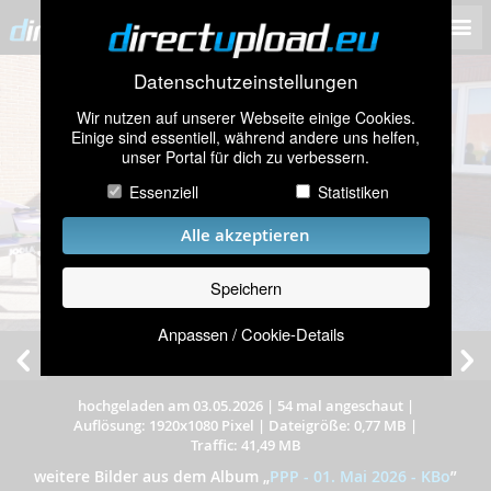
Datenschutzeinstellungen
Wir nutzen auf unserer Webseite einige Cookies.
Einige sind essentiell, während andere uns helfen,
unser Portal für dich zu verbessern.
Essenziell
Statistiken
Alle akzeptieren
Speichern
Anpassen / Cookie-Details
hochgeladen am 03.05.2026
|
54 mal angeschaut
|
Auflösung: 1920x1080 Pixel
|
Dateigröße: 0,77 MB
|
Traffic: 41,49 MB
weitere Bilder aus dem Album
„
PPP - 01. Mai 2026 - KBo
”