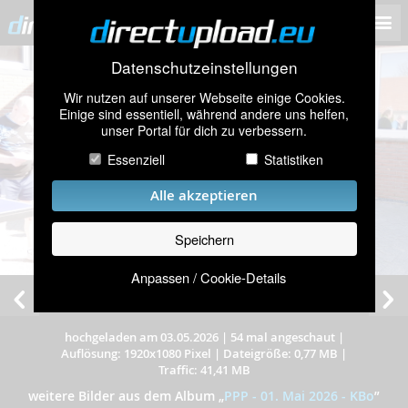
Datenschutzeinstellungen
Wir nutzen auf unserer Webseite einige Cookies.
Einige sind essentiell, während andere uns helfen,
unser Portal für dich zu verbessern.
Essenziell
Statistiken
Alle akzeptieren
Speichern
Anpassen / Cookie-Details
hochgeladen am 03.05.2026
|
54 mal angeschaut
|
Auflösung: 1920x1080 Pixel
|
Dateigröße: 0,77 MB
|
Traffic: 41,41 MB
weitere Bilder aus dem Album
„
PPP - 01. Mai 2026 - KBo
”