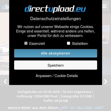
Datenschutzeinstellungen
Wir nutzen auf unserer Webseite einige Cookies.
Einige sind essentiell, während andere uns helfen,
unser Portal für dich zu verbessern.
Essenziell
Statistiken
Alle akzeptieren
Speichern
Anpassen / Cookie-Details
hochgeladen am 03.05.2026
|
54 mal angeschaut
|
Auflösung: 1920x1080 Pixel
|
Dateigröße: 0,74 MB
|
Traffic: 40,04 MB
weitere Bilder aus dem Album
„
PPP - 01. Mai 2026 - KBo
”