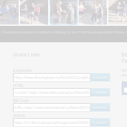
Directupload übernimmt keinerlei Haftung für den Inhalt des dargestellten Bildes
Share Links
Be
F
Empfohlen
Spa
war
kopieren
HTML
kopieren
BB Code
kopieren
Hotlink
kopieren