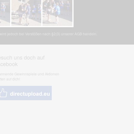
, wird jedoch bei Verstößen nach §2(3) unserer AGB handeln.
such uns doch auf
acebook
nnende Gewinnspiele und Aktionen
ten auf dich!