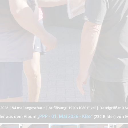
.2026
|
54 mal angeschaut
|
Auflösung: 1920x1080 Pixel
|
Dateigröße: 0,6
PPP - 01. Mai 2026 - KBo
lder aus dem Album
„
”
(232 Bilder) von