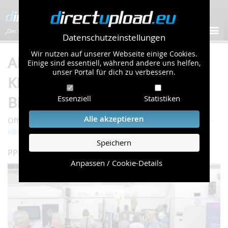
„Der schnellste Bilder-Hoster im Web!”
Datenschutzeinstellungen
Wir nutzen auf unserer Webseite einige Cookies.
Album "PPP - 01. Mai 2026 -
Einige sind essentiell, während andere uns helfen,
unser Portal für dich zu verbessern.
KBo" von MEGA DRIVE (232
Bilder)
Essenziell
Statistiken
Alle akzeptieren
/
/
Öffentliche Galerie
Sport & Freizeit
PPP - 01. Mai 2026 -
KBo
Speichern
PPP Tischtennis-Turnier am 01. Mai in Nordhorn
Anpassen / Cookie-Details