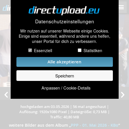
Datenschutzeinstellungen
Wir nutzen auf unserer Webseite einige Cookies.
Einige sind essentiell, während andere uns helfen,
unser Portal für dich zu verbessern.
Essenziell
Statistiken
Alle akzeptieren
Speichern
Anpassen / Cookie-Details
hochgeladen am 03.05.2026
|
56 mal angeschaut
|
Auflösung: 1920x1080 Pixel
|
Dateigröße: 0,73 MB
|
Traffic: 40,80 MB
weitere Bilder aus dem Album
„
PPP - 01. Mai 2026 - KBo
”