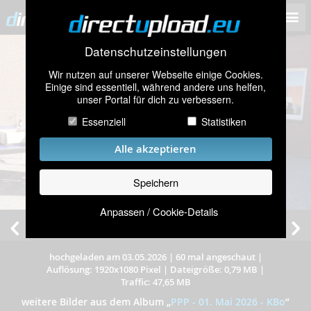
Datenschutzeinstellungen
Wir nutzen auf unserer Webseite einige Cookies.
Einige sind essentiell, während andere uns helfen,
unser Portal für dich zu verbessern.
Essenziell
Statistiken
Alle akzeptieren
Speichern
Anpassen / Cookie-Details
hochgeladen am 03.05.2026
|
60 mal angeschaut
|
Auflösung: 1920x1080 Pixel
|
Dateigröße: 0,79 MB
|
Traffic: 47,65 MB
weitere Bilder aus dem Album
„
PPP - 01. Mai 2026 - KBo
”