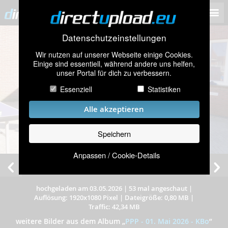
Datenschutzeinstellungen
Wir nutzen auf unserer Webseite einige Cookies.
Einige sind essentiell, während andere uns helfen,
unser Portal für dich zu verbessern.
Essenziell
Statistiken
Alle akzeptieren
Speichern
Anpassen / Cookie-Details
hochgeladen am 03.05.2026
|
53 mal angeschaut
|
Auflösung: 1920x1080 Pixel
|
Dateigröße: 0,80 MB
|
Traffic: 42,34 MB
weitere Bilder aus dem Album
„
PPP - 01. Mai 2026 - KBo
”