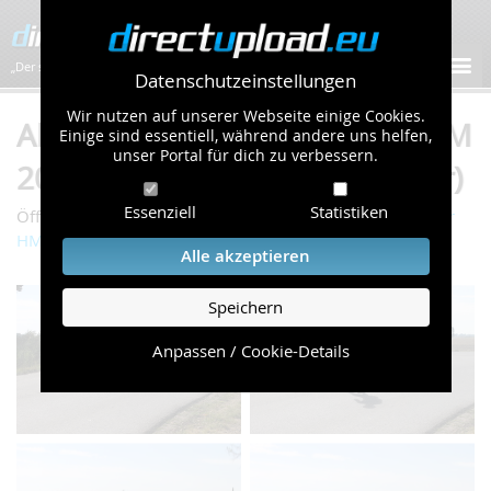
„Der schnellste Bilder-Hoster im Web!”
Datenschutzeinstellungen
Wir nutzen auf unserer Webseite einige Cookies.
Album "7. Reitweiner Skater HM
Einige sind essentiell, während andere uns helfen,
unser Portal für dich zu verbessern.
2015" von reitweiner (68 Bilder)
Essenziell
Statistiken
/
/
Öffentliche Galerie
Sport & Freizeit
7. Reitweiner Skater
HM 2015
Alle akzeptieren
Speichern
Anpassen / Cookie-Details