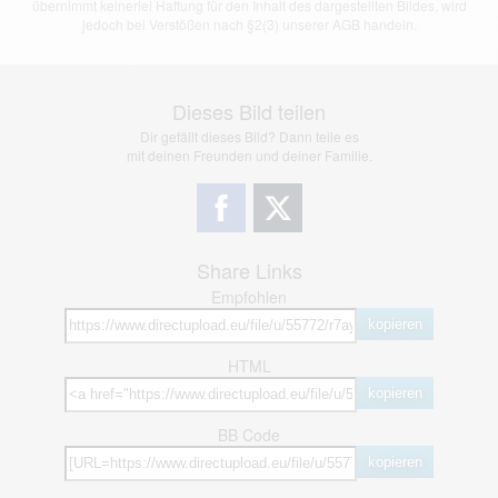
übernimmt keinerlei Haftung für den Inhalt des dargestellten Bildes, wird
jedoch bei Verstößen nach §2(3) unserer AGB handeln.
Dieses Bild teilen
Dir gefällt dieses Bild? Dann teile es
mit deinen Freunden und deiner Familie.
Share Links
Empfohlen
kopieren
HTML
kopieren
BB Code
kopieren