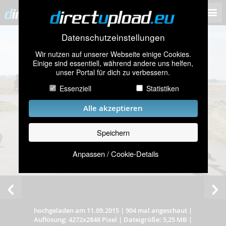
Datenschutzeinstellungen
Wir nutzen auf unserer Webseite einige Cookies.
Einige sind essentiell, während andere uns helfen,
unser Portal für dich zu verbessern.
Essenziell
Statistiken
Alle akzeptieren
Speichern
Anpassen / Cookie-Details
hochgeladen am 11.09.2015
|
904 mal angeschaut
|
Auflösung: 4272x2848 Pixel
|
Dateigröße: 5,25 MB
|