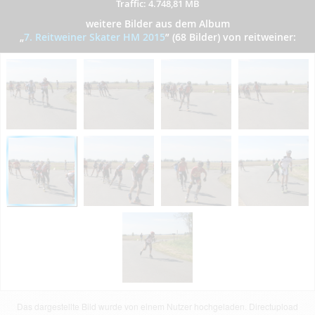
Traffic: 4.748,81 MB
weitere Bilder aus dem Album
„
7. Reitweiner Skater HM 2015
”
(68 Bilder) von reitweiner:
Das dargestellte Bild wurde von einem Nutzer hochgeladen. Directupload