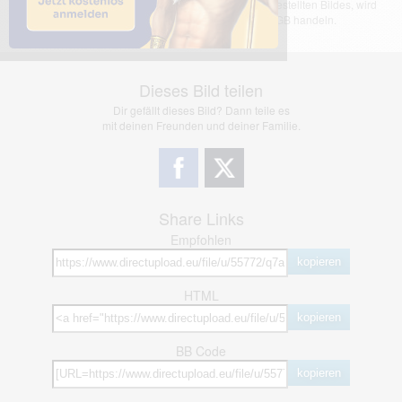
übernimmt keinerlei Haftung für den Inhalt des dargestellten Bildes, wird
jedoch bei Verstößen nach §2(3) unserer AGB handeln.
Dieses Bild teilen
Dir gefällt dieses Bild? Dann teile es
mit deinen Freunden und deiner Familie.
Share Links
Empfohlen
kopieren
HTML
kopieren
BB Code
kopieren