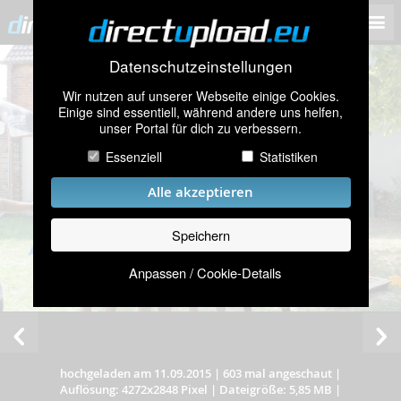
Datenschutzeinstellungen
Wir nutzen auf unserer Webseite einige Cookies.
Einige sind essentiell, während andere uns helfen,
unser Portal für dich zu verbessern.
Essenziell
Statistiken
Alle akzeptieren
Speichern
Anpassen / Cookie-Details
hochgeladen am 11.09.2015
|
603 mal angeschaut
|
Auflösung: 4272x2848 Pixel
|
Dateigröße: 5,85 MB
|