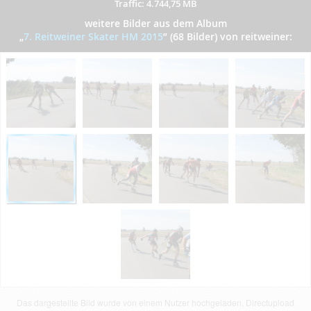
Traffic: 4.744,75 MB
weitere Bilder aus dem Album
„
7. Reitweiner Skater HM 2015
”
(68 Bilder) von reitweiner:
Das dargestellte Bild wurde von einem Nutzer hochgeladen. Directupload