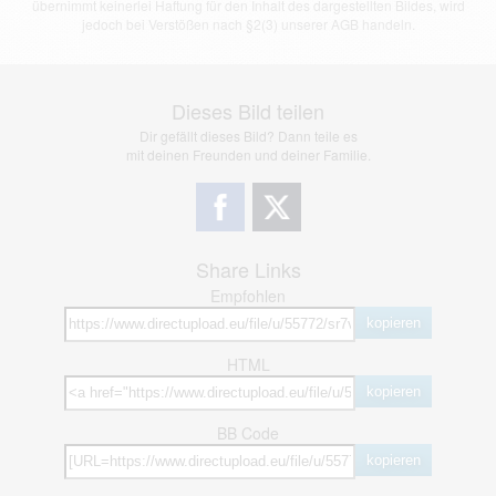
übernimmt keinerlei Haftung für den Inhalt des dargestellten Bildes, wird
jedoch bei Verstößen nach §2(3) unserer AGB handeln.
Dieses Bild teilen
Dir gefällt dieses Bild? Dann teile es
mit deinen Freunden und deiner Familie.
Share Links
Empfohlen
kopieren
HTML
kopieren
BB Code
kopieren