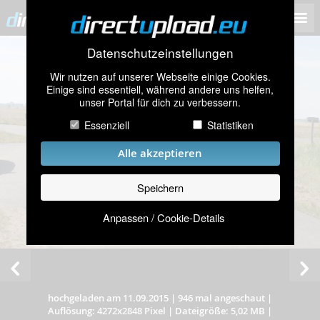
Datenschutzeinstellungen
Wir nutzen auf unserer Webseite einige Cookies.
Einige sind essentiell, während andere uns helfen,
unser Portal für dich zu verbessern.
Essenziell
Statistiken
Alle akzeptieren
Speichern
Anpassen / Cookie-Details
hochgeladen am 11.09.2015
|
946 mal angeschaut
|
Auflösung: 4272x2848 Pixel
|
Dateigröße: 5,02 MB
|