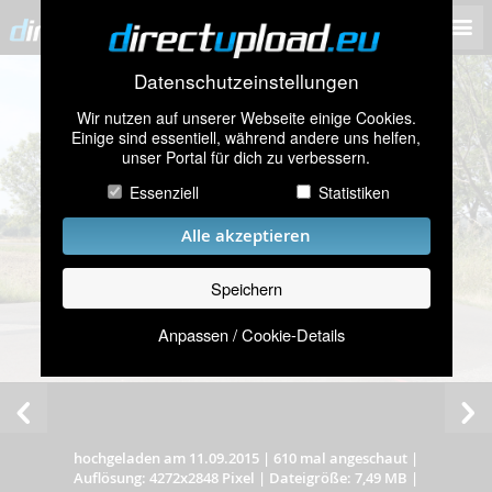
Datenschutzeinstellungen
Wir nutzen auf unserer Webseite einige Cookies.
Einige sind essentiell, während andere uns helfen,
unser Portal für dich zu verbessern.
Essenziell
Statistiken
Alle akzeptieren
Speichern
Anpassen / Cookie-Details
hochgeladen am 11.09.2015
|
610 mal angeschaut
|
Auflösung: 4272x2848 Pixel
|
Dateigröße: 7,49 MB
|