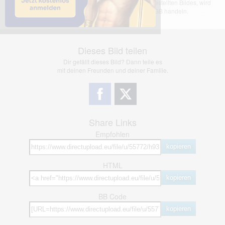
übernimmt keinerlei Haftung für den Inhalt des dargestellten Bildes, wird
jedoch bei Verstößen nach §2(3) unserer AGB handeln.
Dieses Bild teilen
Dir gefällt dieses Bild? Dann teile es
mit deinen Freunden und deiner Familie.
Share Links
Empfohlen
kopieren
HTML
kopieren
BB Code
kopieren