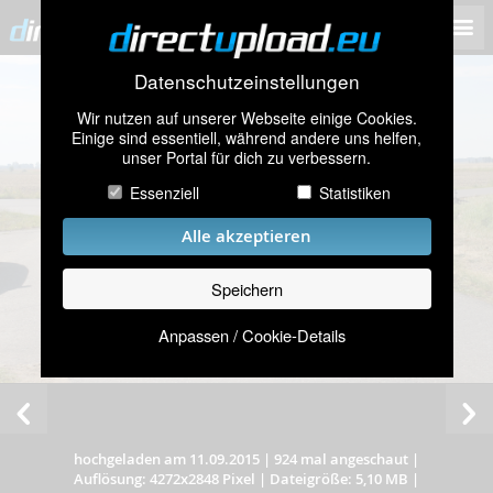
Datenschutzeinstellungen
Wir nutzen auf unserer Webseite einige Cookies.
Einige sind essentiell, während andere uns helfen,
unser Portal für dich zu verbessern.
Essenziell
Statistiken
Alle akzeptieren
Speichern
Anpassen / Cookie-Details
hochgeladen am 11.09.2015
|
924 mal angeschaut
|
Auflösung: 4272x2848 Pixel
|
Dateigröße: 5,10 MB
|