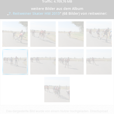
Traffic: 4.709,76 MB
weitere Bilder aus dem Album
„
7. Reitweiner Skater HM 2015
”
(68 Bilder) von reitweiner:
Das dargestellte Bild wurde von einem Nutzer hochgeladen. Directupload