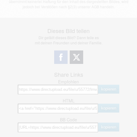
übernimmt keinerlei Haftung für den Inhalt des dargestellten Bildes, wird
jedoch bei Verstößen nach §2(3) unserer AGB handeln.
Dieses Bild teilen
Dir gefällt dieses Bild? Dann teile es
mit deinen Freunden und deiner Familie.
Share Links
Empfohlen
kopieren
HTML
kopieren
BB Code
kopieren