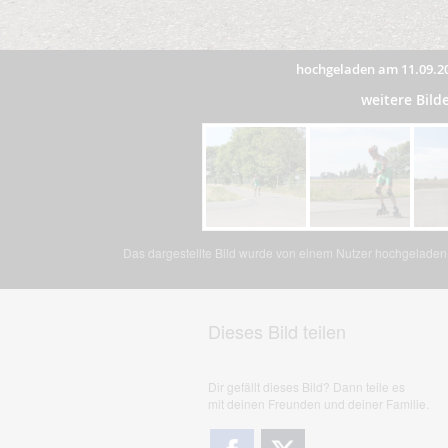
hochgeladen am 11.09.2
weitere Bil
Das dargestellte Bild wurde von einem Nutzer hochgeladen. 
Dieses Bild teilen
Dir gefällt dieses Bild? Dann teile es
mit deinen Freunden und deiner Familie.