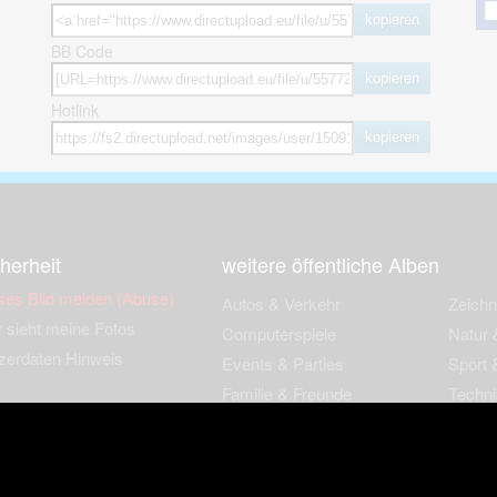
kopieren
BB Code
kopieren
Hotlink
kopieren
herheit
weitere öffentliche Alben
ses Bild melden (Abuse)
Autos & Verkehr
Zeich
 sieht meine Fotos
Computerspiele
Natur 
zerdaten Hinweis
Events & Parties
Sport &
Familie & Freunde
Techni
cial Media
Film & Fernsehen
Wallpa
igkeiten
Gebäude & Kultur
Sonsti
ebook Fanpage
Hobbies & Urlaub