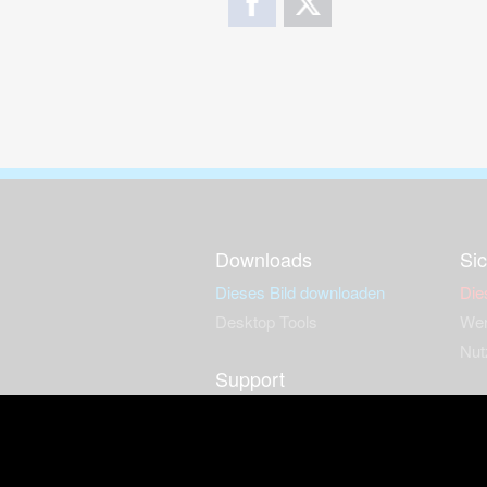
Downloads
Sic
Dieses Bild downloaden
Die
Desktop Tools
Wer
Nut
Support
So
häufig gestellte Fragen
Kontakt & Support-System
Neu
Impressum
Fac