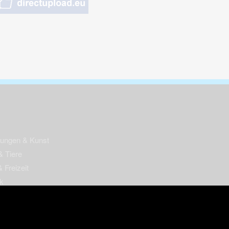
nungen & Kunst
& Tiere
 Freizeit
k
per
ges