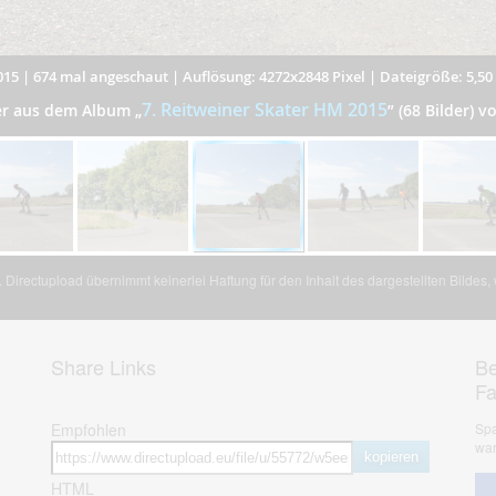
015
|
674 mal angeschaut
|
Auflösung: 4272x2848 Pixel
|
Dateigröße: 5,5
7. Reitweiner Skater HM 2015
der aus dem Album
„
”
(68 Bilder) v
Directupload übernimmt keinerlei Haftung für den Inhalt des dargestellten Bildes
Share Links
Be
F
Empfohlen
Spa
war
kopieren
HTML