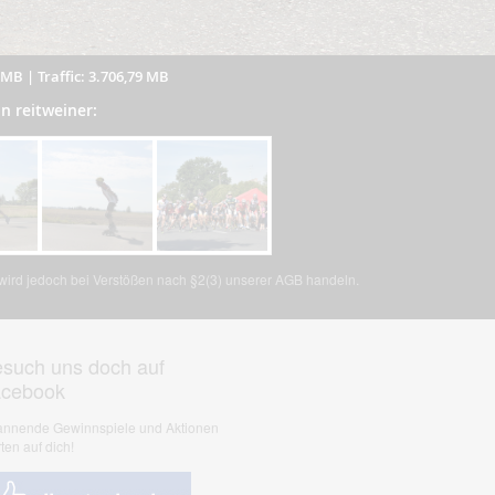
0 MB
|
Traffic: 3.706,79 MB
on reitweiner:
, wird jedoch bei Verstößen nach §2(3) unserer AGB handeln.
such uns doch auf
acebook
nnende Gewinnspiele und Aktionen
ten auf dich!