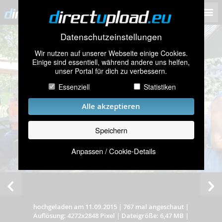
Datenschutzeinstellungen
Wir nutzen auf unserer Webseite einige Cookies.
Einige sind essentiell, während andere uns helfen,
unser Portal für dich zu verbessern.
Essenziell
Statistiken
Alle akzeptieren
Speichern
Anpassen / Cookie-Details
hochgeladen am 11.09.2015
|
767 mal angeschaut
|
Auflösung: 4272x2848 Pixel
|
Dateigröße: 6,47 MB
|