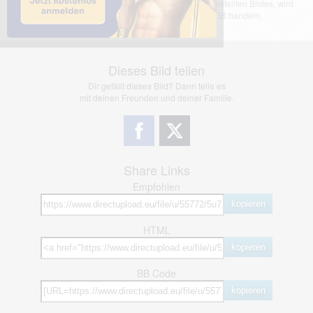
übernimmt keinerlei Haftung für den Inhalt des dargestellten Bildes, wird
jedoch bei Verstößen nach §2(3) unserer AGB handeln.
Dieses Bild teilen
Dir gefällt dieses Bild? Dann teile es
mit deinen Freunden und deiner Familie.
Share Links
Empfohlen
kopieren
HTML
kopieren
BB Code
kopieren