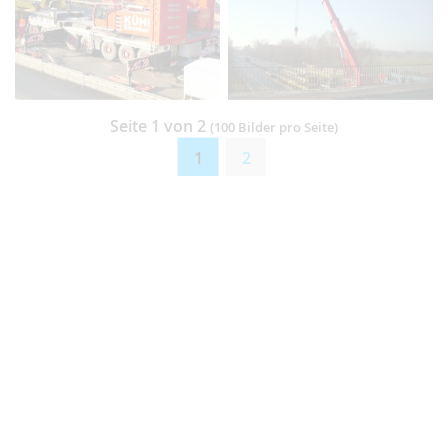
Seite 1 von 2
(100 Bilder pro Seite)
1
2
Die dargestellten Bilder wurden von einem unserer Nutzer
hochgeladen.
Directupload.eu übernimmt
keinerlei Haftung
für den Inhalt der
dargestellten Bilder,
wird aber Verstößen gegen die Regeln und AGBs rechtlich nachgehen.
Werbung
Regeln & AGB
Cookies & Tracking
Kontakt