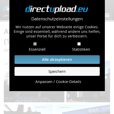
„Der schnellste Bilder-Hoster im Web!”
Datenschutzeinstellungen
Wir nutzen auf unserer Webseite einige Cookies.
Album "kran" von Der Michel
Einige sind essentiell, während andere uns helfen,
unser Portal für dich zu verbessern.
(129 Bilder)
Essenziell
Statistiken
/
/
Öffentliche Galerie
Technik
kran
Alle akzeptieren
Speichern
Anpassen / Cookie-Details