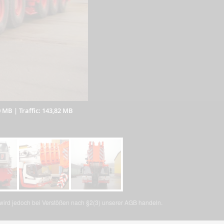
0 MB
|
Traffic: 143,82 MB
, wird jedoch bei Verstößen nach §2(3) unserer AGB handeln.