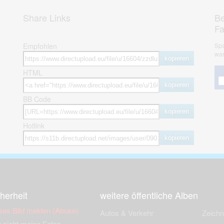
Share Links
Be
F
Empfohlen
Spa
war
kopieren
HTML
kopieren
BB Code
kopieren
Hotlink
kopieren
herheit
weitere öffentliche Alben
ses Bild melden (Abuse)
Autos & Verkehr
Zeich
 sieht meine Fotos