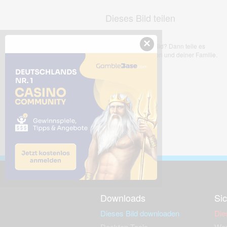
Dieses Bild teilen
×
Dir gefällt dieses Bild? Dann teile es
mit deinen Freunden und deiner Familie.
Downloads
Sic
Dieses Bild downloaden
Die
Desktop Tools
Wer