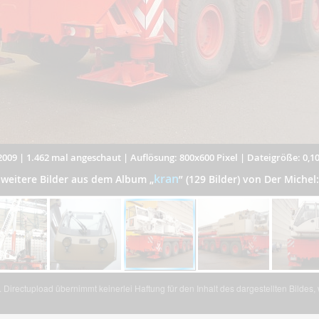
2009
|
1.462 mal angeschaut
|
Auflösung: 800x600 Pixel
|
Dateigröße: 0,1
kran
weitere Bilder aus dem Album
„
”
(129 Bilder) von Der Michel:
Directupload übernimmt keinerlei Haftung für den Inhalt des dargestellten Bildes