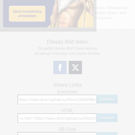
Das dargestellte Bild wurde von einem Nutzer hochgeladen. Directupload
übernimmt keinerlei Haftung für den Inhalt des dargestellten Bildes, wird
jedoch bei Verstößen nach §2(3) unserer AGB handeln.
Dieses Bild teilen
Dir gefällt dieses Bild? Dann teile es
mit deinen Freunden und deiner Familie.
Share Links
Empfohlen
kopieren
HTML
kopieren
BB Code