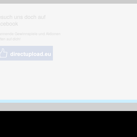
such uns doch auf
acebook
nnende Gewinnspiele und Aktionen
ten auf dich!
nungen & Kunst