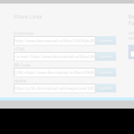
Share Links
Be
F
Empfohlen
Spa
war
kopieren
HTML
kopieren
BB Code
kopieren
Hotlink
kopieren
herheit
weitere öffentliche Alben
ses Bild melden (Abuse)
Autos & Verkehr
Zeich