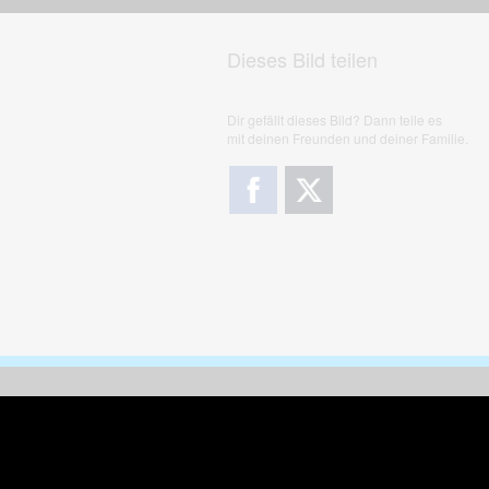
Dieses Bild teilen
Dir gefällt dieses Bild? Dann teile es
mit deinen Freunden und deiner Familie.
Downloads
Sic
Dieses Bild downloaden
Die