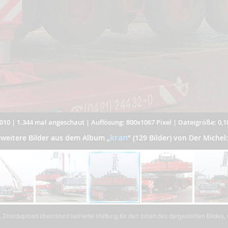
010
|
1.344 mal angeschaut
|
Auflösung: 800x1067 Pixel
|
Dateigröße: 0,
kran
weitere Bilder aus dem Album
„
”
(129 Bilder) von Der Michel:
Directupload übernimmt keinerlei Haftung für den Inhalt des dargestellten Bildes