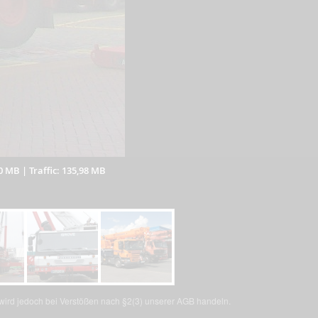
10 MB
|
Traffic: 135,98 MB
, wird jedoch bei Verstößen nach §2(3) unserer AGB handeln.