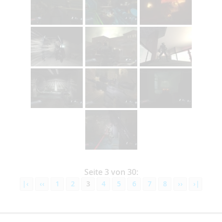
Seite 3 von 30:
|‹
‹‹
1
2
3
4
5
6
7
8
››
›|