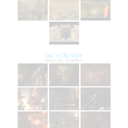
jay`s CBJ-Style
Album mit 103 Bildern