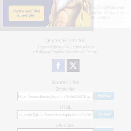
Das dargestellte Bild wurde von einem Nutzer hochgeladen. Directupload
übernimmt keinerlei Haftung für den Inhalt des dargestellten Bildes, wird
jedoch bei Verstößen nach §2(3) unserer AGB handeln.
Dieses Bild teilen
Dir gefällt dieses Bild? Dann teile es
mit deinen Freunden und deiner Familie.
Share Links
Empfohlen
kopieren
HTML
kopieren
BB Code