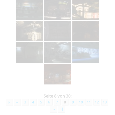
Seite 8 von 30:
|‹
‹‹
3
4
5
6
7
8
9
10
11
12
13
››
›|