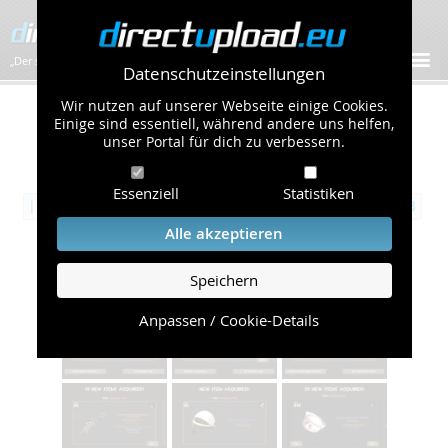
„Der schnellste Bilder-Hoster im Web!”
Datenschutzeinstellungen
Wir nutzen auf unserer Webseite einige Cookies.
Öffentliche Galerie
Einige sind essentiell, während andere uns helfen,
unser Portal für dich zu verbessern.
/
Computerspiele
Übersicht
Seite 8 von 30:
Essenziell
Statistiken
|‹
‹‹
3
4
5
6
7
8
9
10
11
12
13
››
›|
Alle akzeptieren
Items i had so far
Speichern
Album mit 36 Bildern
Anpassen / Cookie-Details