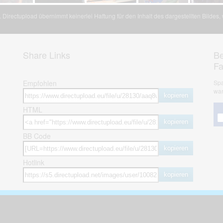
Directupload übernimmt keinerlei Haftung für den Inhalt des dargestellten Bildes
Share Links
Be
F
Empfohlen
Spa
war
kopieren
HTML
kopieren
BB Code
kopieren
Hotlink
kopieren