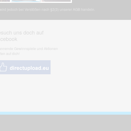
, wird jedoch bei Verstößen nach §2(3) unserer AGB handeln.
such uns doch auf
acebook
nnende Gewinnspiele und Aktionen
ten auf dich!