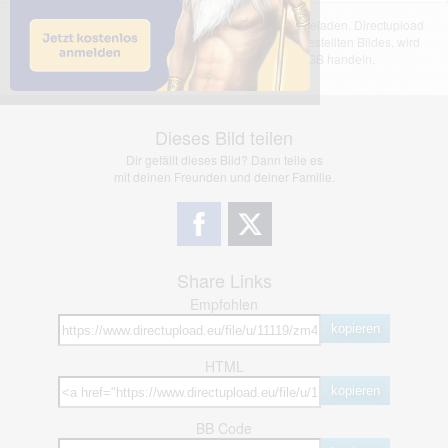
Das dargestellte Bild wurde von einem Nutzer hochgeladen. Directupload
übernimmt keinerlei Haftung für den Inhalt des dargestellten Bildes, wird
jedoch bei Verstößen nach §2(3) unserer AGB handeln.
Dieses Bild teilen
Dir gefällt dieses Bild? Dann teile es
mit deinen Freunden und deiner Familie.
Share Links
Empfohlen
kopieren
HTML
kopieren
BB Code