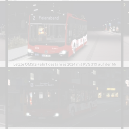
6
Letzte OMSI2-Fahrt des Jahres 2024 mit KVG 319 auf der 66