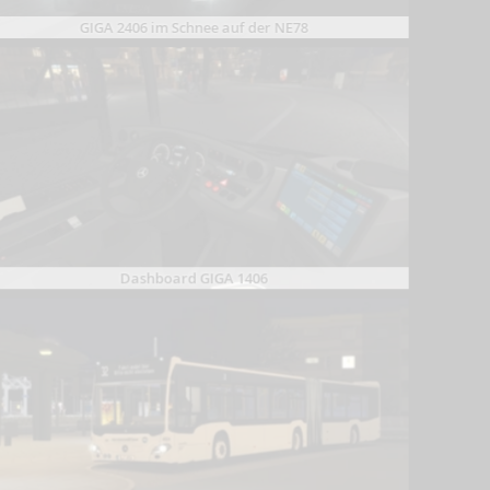
GIGA 2406 im Schnee auf der NE78
Dashboard GIGA 1406