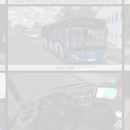
6
Letzte OMSI2-Fahrt des Jahres 2024 mit KVG 319 auf der 66
6
GIGA 1406