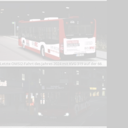
Letzte OMSI2-Fahrt des Jahres 2024 mit KVG 319 auf der 66