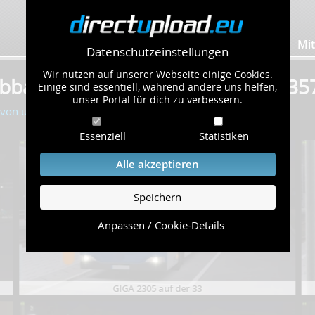
Bilder hochladen
Mit
Datenschutzeinstellungen
Wir nutzen auf unserer Webseite einige Cookies.
ubbahntv" von pommestoast45 (357
Einige sind essentiell, während andere uns helfen,
unser Portal für dich zu verbessern.
r von ubbahntv
Essenziell
Statistiken
Alle akzeptieren
Speichern
Anpassen / Cookie-Details
GIGA 2305 auf der 33