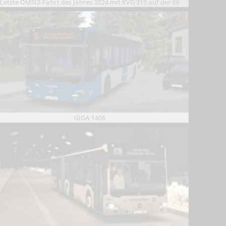
Letzte OMSI2-Fahrt des Jahres 2024 mit KVG 319 auf der 66
GIGA 1406