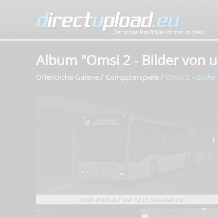
„Der schnellste Bilder-Hoster im Web!”
Album "Omsi 2 - Bilder von 
/
/
Öffentliche Galerie
Computerspiele
Omsi 2 - Bilde
GIGA 2405 auf der 62 in Sisselsforst