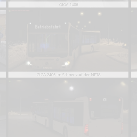
GIGA 1406
GIGA 2406 im Schnee auf der NE78