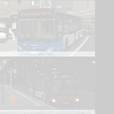
GIGA 1407
Letzte OMSI2-Fahrt des Jahres 2024 mit KVG 319 auf der 66