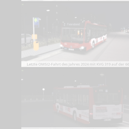
Letzte OMSI2-Fahrt des Jahres 2024 mit KVG 319 auf der 6