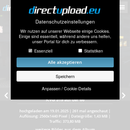
Datenschutzeinstellungen
Wir nutzen auf unserer Webseite einige Cookies.
Einige sind essentiell, während andere uns helfen,
unser Portal für dich zu verbessern.
Essenziell
Statistiken
Alle akzeptieren
Speichern
Anpassen / Cookie-Details
Letzte OMSI2-Fahrt des Jahres 2024 mit
KVG 319 auf der 66
hochgeladen am 19.01.2025
|
261 mal angeschaut
|
Auflösung: 2560x1440 Pixel
|
Dateigröße: 1,43 MB
|
Traffic: 373,80 MB
weitere Bilder aus dem Album