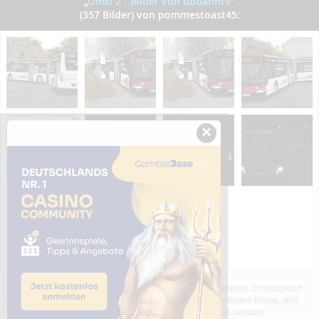
„
Omsi 2 - Bilder von ubbahntv
”
(357 Bilder) von pommestoast45:
×
Das dargestellte Bild wurde von einem Nutzer hochgeladen. Directupload
übernimmt keinerlei Haftung für den Inhalt des dargestellten Bildes, wird
jedoch bei Verstößen nach §2(3) unserer AGB handeln.