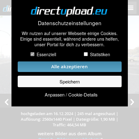
Datenschutzeinstellungen
Wir nutzen auf unserer Webseite einige Cookies.
Einige sind essentiell, während andere uns helfen,
unser Portal für dich zu verbessern.
Essenziell
Statistiken
Alle akzeptieren
Speichern
Anpassen / Cookie-Details
KI-CQ 53 auf der Krummenaaber I51
hochgeladen am 16.12.2024
|
245 mal angeschaut
|
Auflösung: 2560x1440 Pixel
|
Dateigröße: 1,90 MB
|
Traffic: 464,54 MB
weitere Bilder aus dem Album