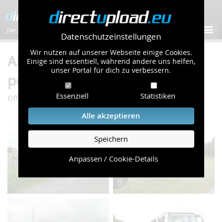
„Der schnellste Bilder-Hoster im Web!”
Datenschutzeinstellungen
Wir nutzen auf unserer Webseite einige Cookies.
Album "Tdot in Nordholz" von
Einige sind essentiell, während andere uns helfen,
unser Portal für dich zu verbessern.
peterstade (67 Bilder)
Essenziell
Statistiken
/
/
Öffentliche Galerie
Autos & Verkehr
Tdot in Nordholz
Alle akzeptieren
Speichern
Anpassen / Cookie-Details