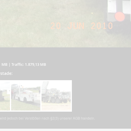
1 MB
|
Traffic: 1.879,13 MB
rstade:
, wird jedoch bei Verstößen nach §2(3) unserer AGB handeln.