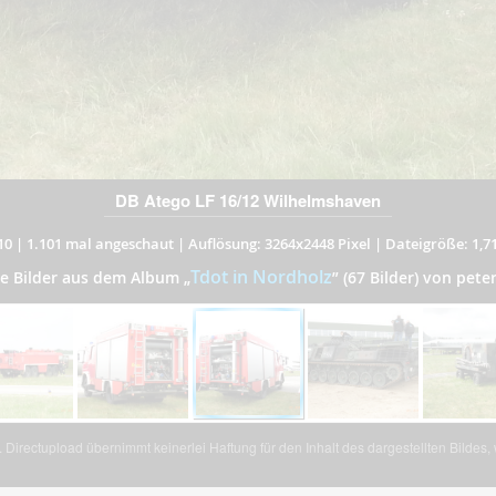
DB Atego LF 16/12 Wilhelmshaven
10
|
1.101 mal angeschaut
|
Auflösung: 3264x2448 Pixel
|
Dateigröße: 1,7
Tdot in Nordholz
re Bilder aus dem Album
„
”
(67 Bilder) von pete
Directupload übernimmt keinerlei Haftung für den Inhalt des dargestellten Bildes