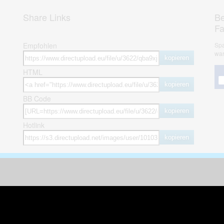
Share Links
Be
F
Empfohlen
Spa
war
kopieren
HTML
kopieren
BB Code
kopieren
Hotlink
kopieren
herheit
weitere öffentliche Alben
ses Bild melden (Abuse)
Autos & Verkehr
Zeich
 sieht meine Fotos