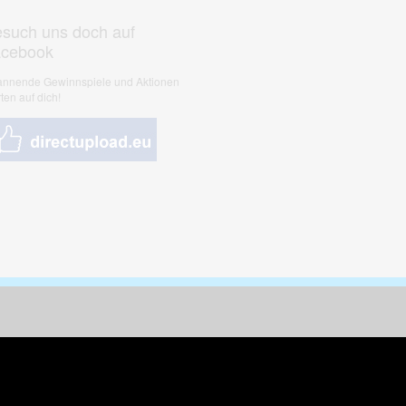
such uns doch auf
acebook
nnende Gewinnspiele und Aktionen
ten auf dich!
nungen & Kunst