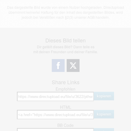
Das dargestellte Bild wurde von einem Nutzer hochgeladen. Directupload
übernimmt keinerlei Haftung für den Inhalt des dargestellten Bildes, wird
jedoch bei Verstößen nach §2(3) unserer AGB handeln.
Dieses Bild teilen
Dir gefällt dieses Bild? Dann teile es
mit deinen Freunden und deiner Familie.
Share Links
Empfohlen
kopieren
HTML
kopieren
BB Code