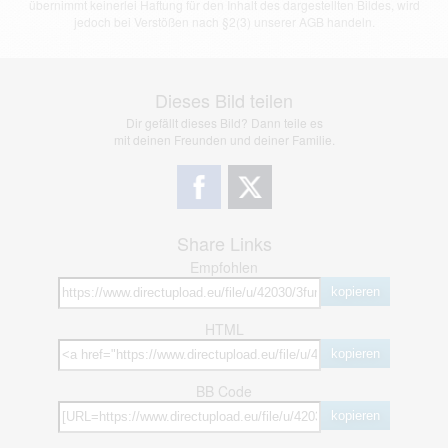
übernimmt keinerlei Haftung für den Inhalt des dargestellten Bildes, wird
jedoch bei Verstößen nach §2(3) unserer AGB handeln.
Dieses Bild teilen
Dir gefällt dieses Bild? Dann teile es
mit deinen Freunden und deiner Familie.
Share Links
Empfohlen
kopieren
HTML
kopieren
BB Code
kopieren