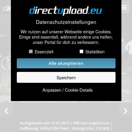
Datenschutzeinstellungen
Wir nutzen auf unserer Webseite einige Cookies.
Einige sind essentiell, während andere uns helfen,
unser Portal für dich zu verbessern.
Essenziell
Statistiken
Alle akzeptieren
Speichern
Anpassen / Cookie-Details
hochgeladen am 13.01.2015
|
898 mal angeschaut
|
Auflösung: 3456x2304 Pixel
|
Dateigröße: 3,52 MB
|