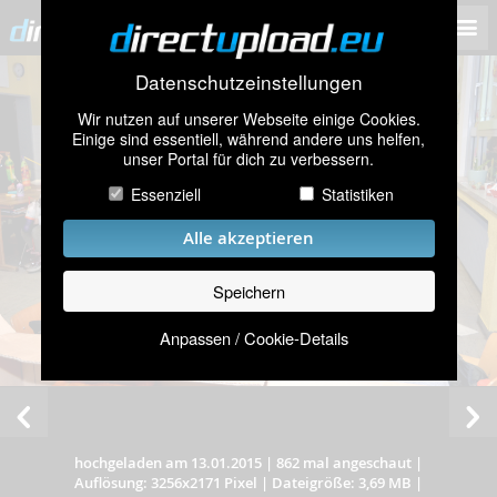
Datenschutzeinstellungen
Wir nutzen auf unserer Webseite einige Cookies.
Einige sind essentiell, während andere uns helfen,
unser Portal für dich zu verbessern.
Essenziell
Statistiken
Alle akzeptieren
Speichern
Anpassen / Cookie-Details
hochgeladen am 13.01.2015
|
862 mal angeschaut
|
Auflösung: 3256x2171 Pixel
|
Dateigröße: 3,69 MB
|