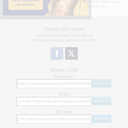
übernimmt keinerlei Haftung für den Inhalt des dargestellten Bildes, wird
jedoch bei Verstößen nach §2(3) unserer AGB handeln.
Dieses Bild teilen
Dir gefällt dieses Bild? Dann teile es
mit deinen Freunden und deiner Familie.
Share Links
Empfohlen
kopieren
HTML
kopieren
BB Code
kopieren