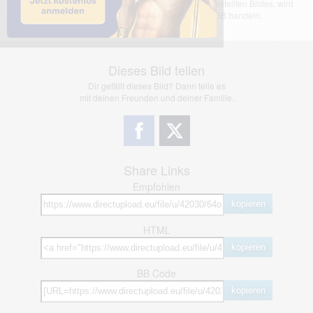
übernimmt keinerlei Haftung für den Inhalt des dargestellten Bildes, wird
jedoch bei Verstößen nach §2(3) unserer AGB handeln.
Dieses Bild teilen
Dir gefällt dieses Bild? Dann teile es
mit deinen Freunden und deiner Familie.
Share Links
Empfohlen
kopieren
HTML
kopieren
BB Code
kopieren