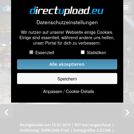
Datenschutzeinstellungen
Wir nutzen auf unserer Webseite einige Cookies.
Einige sind essentiell, während andere uns helfen,
unser Portal für dich zu verbessern.
Essenziell
Statistiken
Alle akzeptieren
Speichern
Anpassen / Cookie-Details
hochgeladen am 13.01.2015
|
857 mal angeschaut
|
Auflösung: 3399x2266 Pixel
|
Dateigröße: 3,32 MB
|