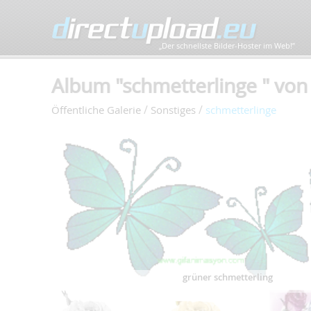
„Der schnellste Bilder-Hoster im Web!”
Album "schmetterlinge " von b
/
/
Öffentliche Galerie
Sonstiges
schmetterlinge
grüner schmetterling