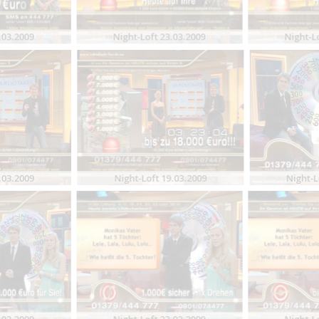
.03.2009
Night-Loft 23.03.2009
Night-L
.03.2009
Night-Loft 19.03.2009
Night-L