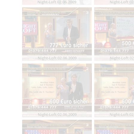
Night-Loft 02.06.2009
Night-Loft 02
Night-Loft 02.06.2009
Night-Loft 02
Night-Loft 02.06.2009
Night-Loft 02