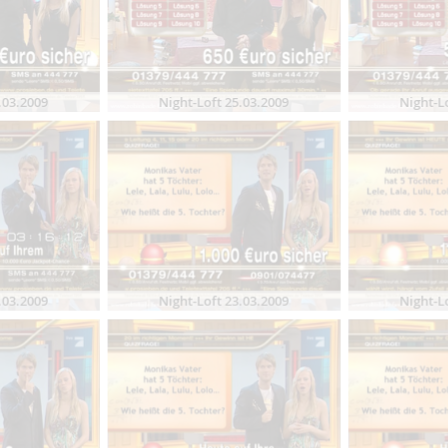
.03.2009
Night-Loft 25.03.2009
Night-L
.03.2009
Night-Loft 23.03.2009
Night-L