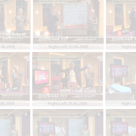
.06.2009
Night-Loft 29.06.2009
Night-L
.06.2009
Night-Loft 29.06.2009
Night-L