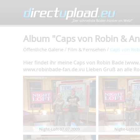
„Der schnellste Bilder-Hoster im Web!”
Album "Caps von Robin & An
/
/
Öffentliche Galerie
Film & Fernsehen
Caps von Rob
Hier findet ihr meine Caps von Robin Bade (www
www.robinbade-fan.de.vu Lieben Gruß an alle Rob
Night-Loft 07.07.2009
Night-Loft 07