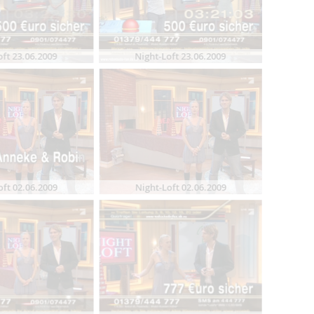
oft 23.06.2009
Night-Loft 23.06.2009
oft 02.06.2009
Night-Loft 02.06.2009