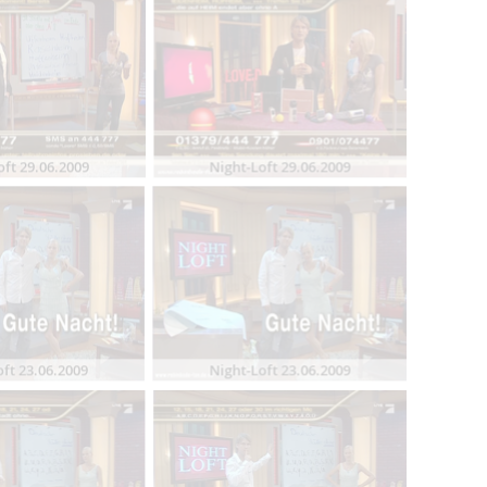
oft 29.06.2009
Night-Loft 29.06.2009
oft 23.06.2009
Night-Loft 23.06.2009