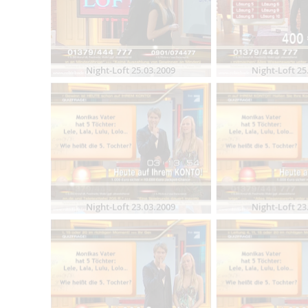
Night-Loft 25.03.2009
Night-Loft 25
Night-Loft 23.03.2009
Night-Loft 23