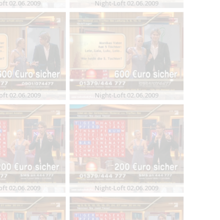
oft 02.06.2009
Night-Loft 02.06.2009
oft 02.06.2009
Night-Loft 02.06.2009
oft 02.06.2009
Night-Loft 02.06.2009