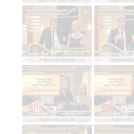
Night-Loft 23.02.2009
Night-Loft 23
Night-Loft 13.01.09
Night-Loft 1
Night-Loft 23.12.08
Night-Loft 2