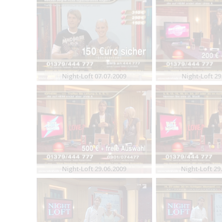
Night-Loft 07.07.2009
Night-Loft 29
Night-Loft 29.06.2009
Night-Loft 29