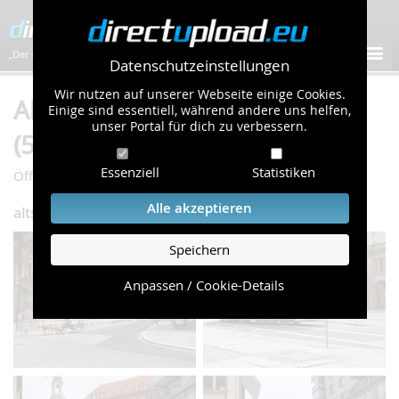
„Der schnellste Bilder-Hoster im Web!”
Datenschutzeinstellungen
Wir nutzen auf unserer Webseite einige Cookies.
Album "dresden" von old_dub
Einige sind essentiell, während andere uns helfen,
unser Portal für dich zu verbessern.
(57 Bilder)
Essenziell
Statistiken
/
/
Öffentliche Galerie
Gebäude & Kultur
dresden
Alle akzeptieren
altstadt
Speichern
Anpassen / Cookie-Details