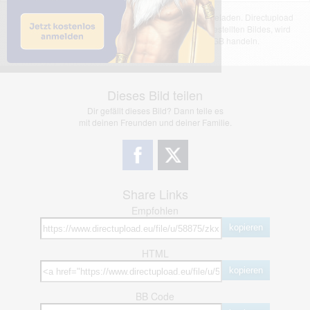
Das dargestellte Bild wurde von einem Nutzer hochgeladen. Directupload
übernimmt keinerlei Haftung für den Inhalt des dargestellten Bildes, wird
jedoch bei Verstößen nach §2(3) unserer AGB handeln.
Dieses Bild teilen
Dir gefällt dieses Bild? Dann teile es
mit deinen Freunden und deiner Familie.
Share Links
Empfohlen
kopieren
HTML
kopieren
BB Code