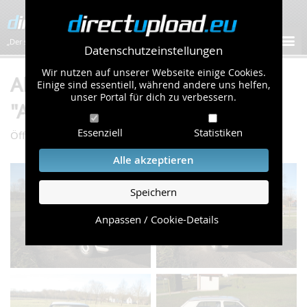
„Der schnellste Bilder-Hoster im Web!”
Datenschutzeinstellungen
Wir nutzen auf unserer Webseite einige Cookies.
Album "golf20tkm" von
Einige sind essentiell, während andere uns helfen,
unser Portal für dich zu verbessern.
"Anonym" (154 Bilder)
Essenziell
Statistiken
/
/
Öffentliche Galerie
Autos & Verkehr
golf20tkm
Alle akzeptieren
Speichern
Anpassen / Cookie-Details