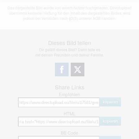
Das dargestellte Bild wurde von einem Nutzer hochgeladen. Directupload
übernimmt keinerlei Haftung für den Inhalt des dargestellten Bildes, wird
jedoch bei Verstößen nach §2(3) unserer AGB handeln.
Dieses Bild teilen
Dir gefällt dieses Bild? Dann teile es
mit deinen Freunden und deiner Familie.
Share Links
Empfohlen
kopieren
HTML
kopieren
BB Code