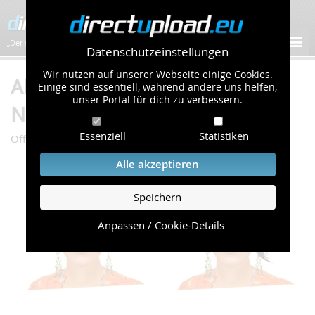
„Der schnellste Bilder-Hoster im Web!”
Datenschutzeinstellungen
Wir nutzen auf unserer Webseite einige Cookies.
Album "moovehaare" von
Einige sind essentiell, während andere uns helfen,
unser Portal für dich zu verbessern.
Nighthawk66 (15 Bilder)
Essenziell
Statistiken
/
/
Öffentliche Galerie
Zeichnungen & Kunst
moovehaare
Alle akzeptieren
Speichern
Anpassen / Cookie-Details