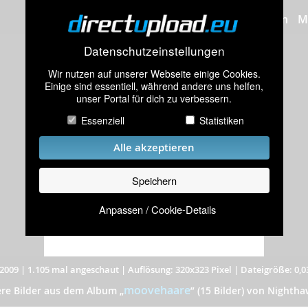
Bilder hochladen
M
Datenschutzeinstellungen
Wir nutzen auf unserer Webseite einige Cookies.
Einige sind essentiell, während andere uns helfen,
unser Portal für dich zu verbessern.
Essenziell
Statistiken
Alle akzeptieren
Speichern
Anpassen / Cookie-Details
2009
|
1.105 mal angeschaut
|
Auflösung: 320x323 Pixel
|
Dateigröße: 0,
moovehaare
ere Bilder aus dem Album
„
”
(15 Bilder) von Nightha