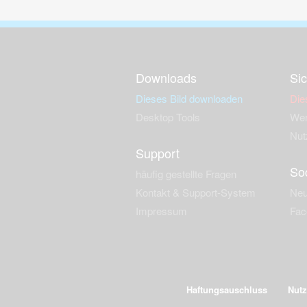
Downloads
Sic
Dieses Bild downloaden
Die
Desktop Tools
Wer
Nut
Support
So
häufig gestellte Fragen
Kontakt & Support-System
Neu
Impressum
Fac
Haftungsauschluss
Nut