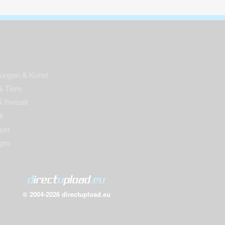
nungen & Kunst
& Tiere
 Freizeit
k
per
ges
© 2004-2026 directupload.eu
m