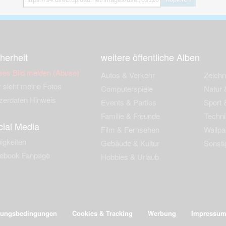
herheit
weitere öffentliche Alben
ses Bild melden (Abuse)
Autos & Verkehr
Zeich
 sieht meine Fotos
Computerspiele
Natur 
zerdaten Hinweis
Events & Parties
Sport &
Familie & Freunde
Techni
cial Media
Film & Fernsehen
Wallpa
igkeiten
Gebäude & Kultur
Sonsti
ebook Fanpage
Hobbies & Urlaub
zungsbedingungen
Cookies & Tracking
Werbung
Impressu