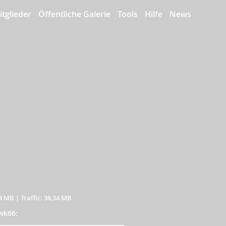
itglieder
Öffentliche Galerie
Tools
Hilfe
News
03 MB
|
Traffic: 36,34 MB
wk66: