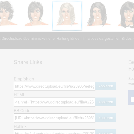
Directupload übernimmt keinerlei Haftung für den Inhalt des dargestellten Bildes
Share Links
Be
F
Empfohlen
Spa
war
kopieren
HTML
kopieren
BB Code
kopieren
Hotlink
kopieren