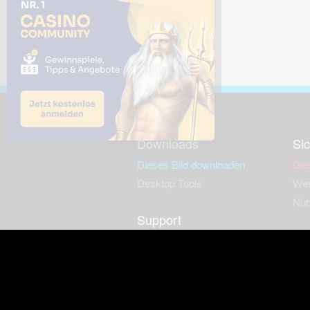
Downloads
Sic
Dieses Bild downloaden
Die
Desktop Tools
Wer
Nut
Support
So
häufig gestellte Fragen
Kontakt & Support-System
Neu
Impressum
Fac