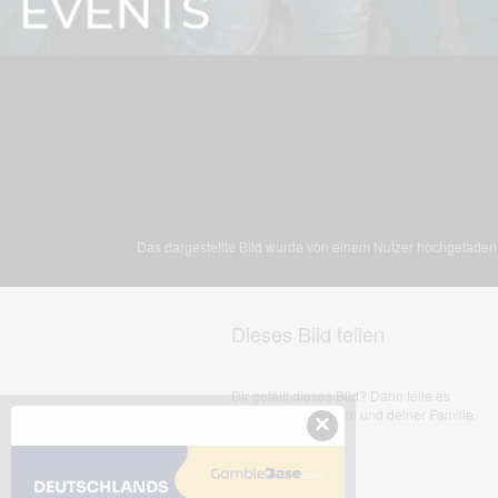
Das dargestellte Bild wurde von einem Nutzer hochgeladen. 
Dieses Bild teilen
Dir gefällt dieses Bild? Dann teile es
mit deinen Freunden und deiner Familie.
×