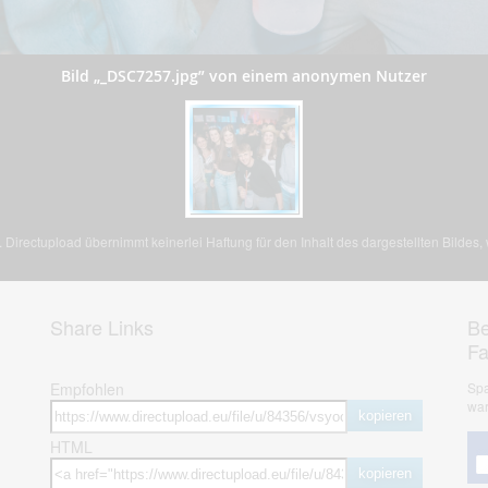
Bild „_DSC7257.jpg” von einem anonymen Nutzer
Directupload übernimmt keinerlei Haftung für den Inhalt des dargestellten Bildes
Share Links
Be
F
Empfohlen
Spa
war
kopieren
HTML
kopieren