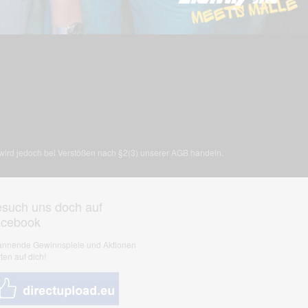
, wird jedoch bei Verstößen nach §2(3) unserer AGB handeln.
such uns doch auf
acebook
nnende Gewinnspiele und Aktionen
ten auf dich!