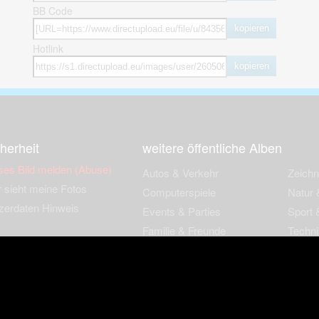
BB Code
kopieren
Hotlink
kopieren
herheit
weitere öffentliche Alben
ses Bild melden (Abuse)
Autos & Verkehr
Zeich
 sieht meine Fotos
Computerspiele
Natur 
zerdaten Hinweis
Events & Parties
Sport &
Familie & Freunde
Techni
cial Media
Film & Fernsehen
Wallpa
igkeiten
Gebäude & Kultur
Sonsti
ebook Fanpage
Hobbies & Urlaub