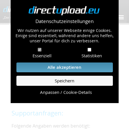
„Der schnellste Bilder-Hoster im Web!”
Datenschutzeinstellungen
Wir nutzen auf unserer Webseite einige Cookies.
Kontakt & Support
Einige sind essentiell, während andere uns helfen,
unser Portal für dich zu verbessern.
Um eine schnelle und unkomplizierte
Essenziell
Statistiken
Bearbeitung Ihres Problems zu gewährleisten,
bitten wir Sie,
Alle akzeptieren
folgende Punkte zu beachten und einzuhalten.
Speichern
Die schnellste Hilfe finden Sie auf unserer
Hilfe
Seite
, die die häufig gestellten Fragen
Anpassen / Cookie-Details
beantwortet.
Supportanfragen:
Folgende Angaben werden benötigt: