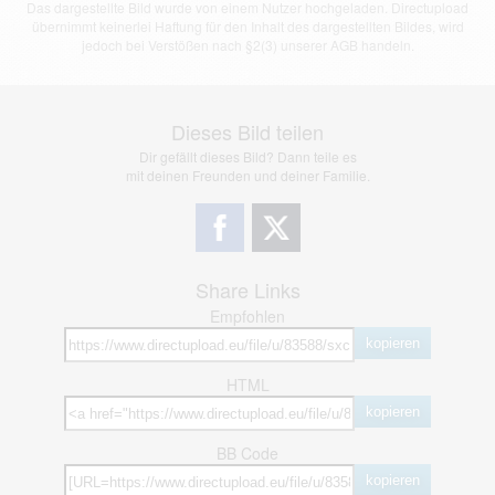
Das dargestellte Bild wurde von einem Nutzer hochgeladen. Directupload
übernimmt keinerlei Haftung für den Inhalt des dargestellten Bildes, wird
jedoch bei Verstößen nach §2(3) unserer AGB handeln.
Dieses Bild teilen
Dir gefällt dieses Bild? Dann teile es
mit deinen Freunden und deiner Familie.
Share Links
Empfohlen
kopieren
HTML
kopieren
BB Code
kopieren