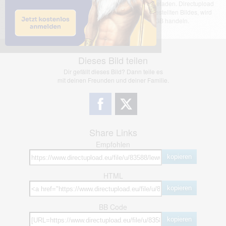
Das dargestellte Bild wurde von einem Nutzer hochgeladen. Directupload
übernimmt keinerlei Haftung für den Inhalt des dargestellten Bildes, wird
jedoch bei Verstößen nach §2(3) unserer AGB handeln.
Dieses Bild teilen
Dir gefällt dieses Bild? Dann teile es
mit deinen Freunden und deiner Familie.
Share Links
Empfohlen
kopieren
HTML
kopieren
BB Code
kopieren